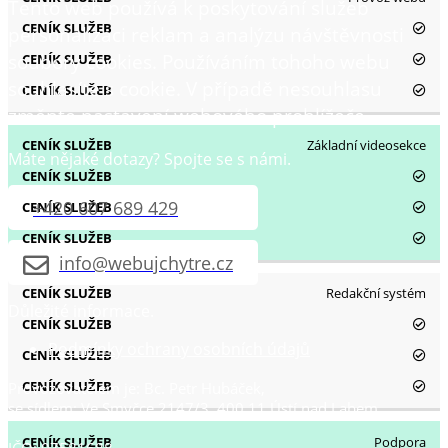
Tento web používá k poskytování služeb
personalizaci reklam a analýzu návštěvnosti
soubory cookies. Používáním tohoho webu
souhlasíte s cookie. V případě nesouhlasu
změnte nastavení webového prohlížeče.
Základní videosekce
Máte nějaké dotazy? Spojte se s námi.
+420 607 689 429
info@webujchytre.cz
Redakční systém
Důležité informace.
Podmínky ochrany osobních údajů
Provozovatelem je: Bc. Petr Hubáček,
se sídlem: Ve Smyčce 2147/3, 400 11 Ústí nad Labem
Podpora