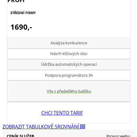
STŘEDNÍ FIRMY
1690,-
Analýza konkurence
Návrh klíčových slov
Údržba automatických operací
Podpora programátora 3h
Vše z předešlého balíčku
CHCI TENTO TARIF
ZOBRAZIT TABULKOVÉ SROVNÁNÍ
ZÁKLADNÍ
POKROČILÝ
PROFI
Provoz webu