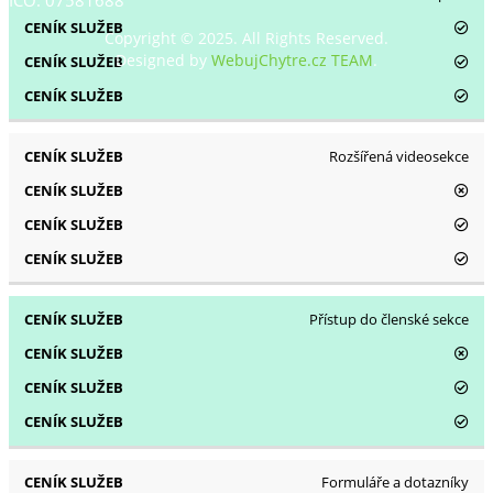
IČO: 07581688
Copyright © 2025. All Rights Reserved.
Designed by
WebujChytre.cz TEAM
.
Rozšířená videosekce
Přístup do členské sekce
Formuláře a dotazníky