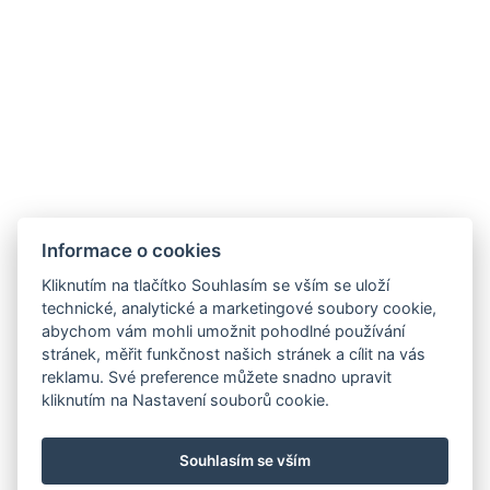
Tento web používá k poskytování služeb personalizaci
reklam a analýzu návštěvnosti soubory cookies.
Používáním tohoho webu souhlasíte s cookie. V
případě nesouhlasu změnte nastavení webového
prohlížeče.
Máte nějaké dotazy? Spojte se s námi.
+420 607 689 429
Informace o cookies
Kliknutím na tlačítko Souhlasím se vším se uloží
info@webujchytre.cz
technické, analytické a marketingové soubory cookie,
abychom vám mohli umožnit pohodlné používání
Důležité informace.
stránek, měřit funkčnost našich stránek a cílit na vás
reklamu. Své preference můžete snadno upravit
Podmínky ochrany osobních údajů
kliknutím na Nastavení souborů cookie.
Provozovatelem je: Bc. Petr Hubáček,
se sídlem: Ve Smyčce 2147/3, 400 11 Ústí nad Labem
Souhlasím se vším